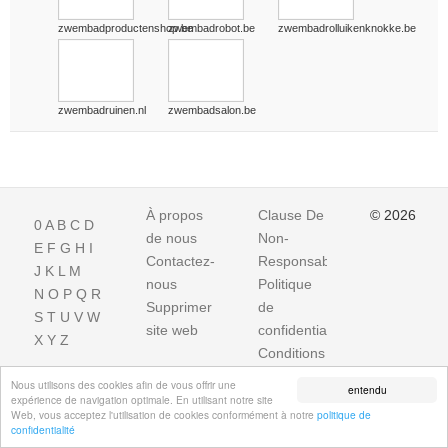
zwembadproductenshop.be
zwembadrobot.be
zwembadrolluikenknokke.be
zwembadruinen.nl
zwembadsalon.be
À propos
Clause De
© 2026
0
A
B
C
D
de nous
Non-
E
F
G
H
I
Contactez-
Responsabilite
J
K
L
M
nous
Politique
N
O
P
Q
R
Supprimer
de
S
T
U
V
W
site web
confidentialité
X
Y
Z
Conditions
d'utilisation
Nous utilisons des cookies afin de vous offrir une
entendu
expérience de navigation optimale. En utilisant notre site
Web, vous acceptez l'utilisation de cookies conformément à notre
politique de
confidentialité