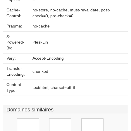
Cache-
no-store, no-cache, must-revalidate, post-
Control:
check=0, pre-check=0
Pragma:
no-cache
X-
Powered-
PleskLin
By:
Vary:
Accept-Encoding
Transfer-
chunked
Encoding:
Content-
text/html; charset=utf-8
Type:
Domaines similaires