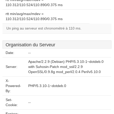
110.312/110.524/110.890/0.375 ms
rtt min/avg/max/mdev =
110.312/110.524/110.890/0.375 ms
Un ping au serveur est chronométré à 110 ms.
Organisation du Serveur
Date:
--
Apache/2.2.9 (Debian) PHP/5.3.10-1~dotdeb.0
Server:
with Suhosin-Patch mod_ssl/2.2.9
OpenSSL/0.9.8g mod_perl/2.0.4 Perl/v5.10.0
X-
Powered-
PHP/5.3.10-1~dotdeb.0
By:
Set-
--
Cookie:
Expires:
--