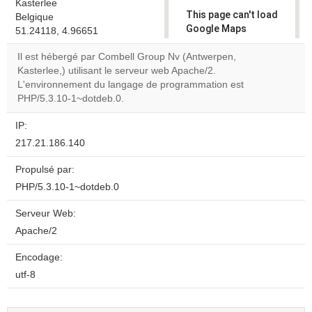
Kasterlee
This page can't load
Belgique
Google Maps
51.24118, 4.96651
correctly.
Il est hébergé par Combell Group Nv (Antwerpen,
Kasterlee,) utilisant le serveur web Apache/2.
Do you
OK
L'environnement du langage de programmation est
own this
website?
PHP/5.3.10-1~dotdeb.0.
IP:
217.21.186.140
Propulsé par:
PHP/5.3.10-1~dotdeb.0
Serveur Web:
Apache/2
Encodage:
utf-8