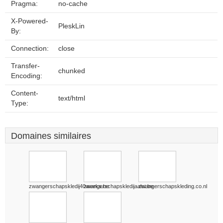
Pragma:
no-cache
X-Powered-
PleskLin
By:
Connection:
close
Transfer-
chunked
Encoding:
Content-
text/html
Type:
Domaines similaires
zwangerschapskledij40weeks.be
zwangerschapskledijaalst.be
zwangerschapskleding.co.nl