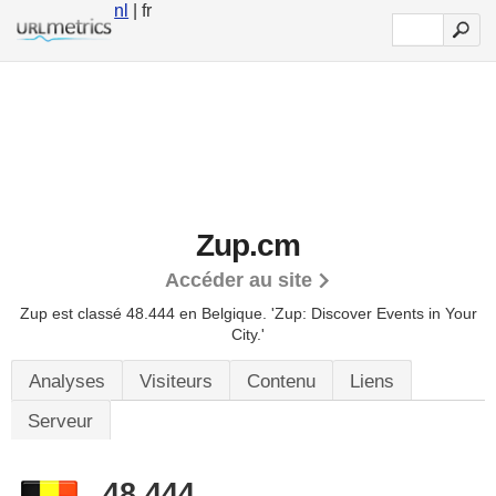
nl
| fr
Zup.cm
Accéder au site
Zup est classé 48.444 en Belgique.
'Zup: Discover Events in Your
City.'
Analyses
Visiteurs
Contenu
Liens
Serveur
48.444