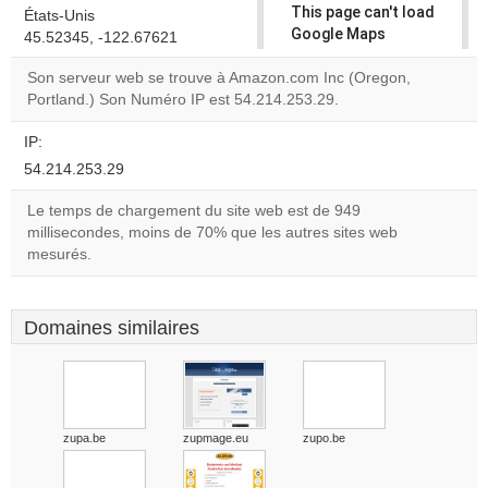
This page can't load
États-Unis
Google Maps
45.52345, -122.67621
correctly.
Son serveur web se trouve à Amazon.com Inc (Oregon,
Portland.) Son Numéro IP est 54.214.253.29.
Do you
OK
own this
website?
IP:
54.214.253.29
Le temps de chargement du site web est de 949
millisecondes, moins de 70% que les autres sites web
mesurés.
Domaines similaires
zupa.be
zupmage.eu
zupo.be