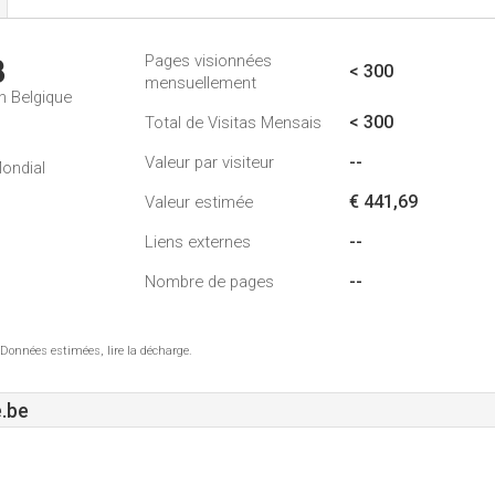
Pages visionnées
3
< 300
mensuellement
n Belgique
< 300
Total de Visitas Mensais
--
Valeur par visiteur
ondial
€ 441,69
Valeur estimée
--
Liens externes
--
Nombre de pages
 Données estimées, lire la décharge.
.be