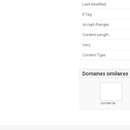
Last-Modified:
ETag:
Accept-Ranges:
Content-Length:
Vary:
Content-Type:
Domaines similaires
zumbar.be