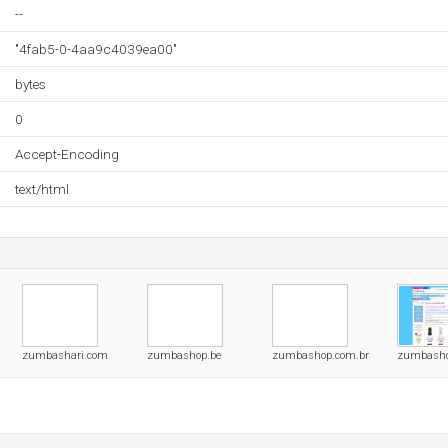
--
"4fab5-0-4aa9c4039ea00"
bytes
0
Accept-Encoding
text/html
zumbashari.com
zumbashop.be
zumbashop.com.br
zumbasho