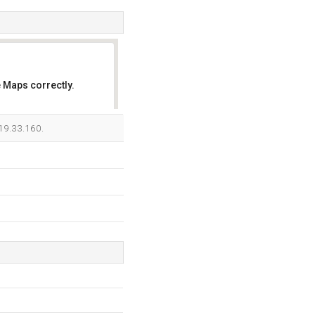
 Maps correctly.
OK
19.33.160.