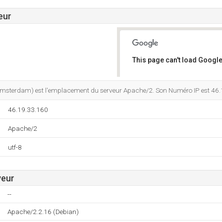
eur
This page can't load Google
Do you own this website?
 Amsterdam) est l'emplacement du serveur Apache/2. Son Numéro IP est 46.
46.19.33.160
Apache/2
utf-8
veur
--
Apache/2.2.16 (Debian)