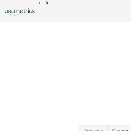
nl
| fr