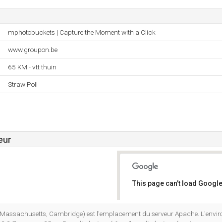
mphotobuckets | Capture the Moment with a Click
www.groupon.be
65 KM - vtt thuin
Straw Poll
eur
This page can't load Google
Do you own this website?
 (Massachusetts, Cambridge) est l'emplacement du serveur Apache. L'envi