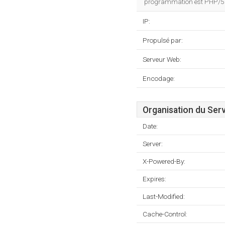
programmation est PHP/5
IP:
Propulsé par:
Serveur Web:
Encodage:
Organisation du Ser
Date:
Server:
X-Powered-By:
Expires:
Last-Modified:
Cache-Control: