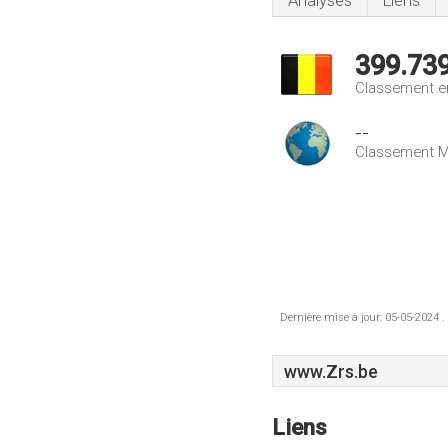
Analyses
Liens
399.73
Classement e
--
Classement M
Dernière mise à jour: 05-05-2024 .
www.Zrs.be
Liens