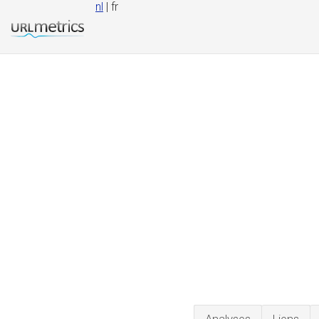
nl
| fr