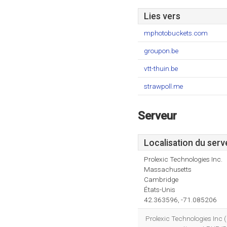
Lies vers
mphotobuckets.com
groupon.be
vtt-thuin.be
strawpoll.me
Serveur
Localisation du serv
Prolexic Technologies Inc.
Massachusetts
Cambridge
États-Unis
42.363596, -71.085206
Prolexic Technologies Inc