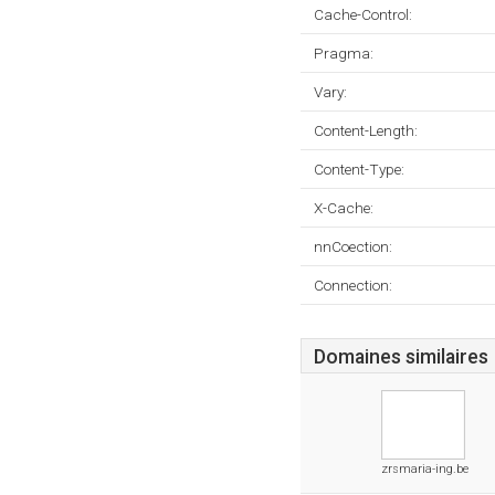
Cache-Control:
Pragma:
Vary:
Content-Length:
Content-Type:
X-Cache:
nnCoection:
Connection:
Domaines similaires
zrsmaria-ing.be