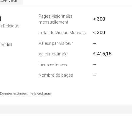
Serveur
Pages visionnées
9
< 300
mensuellement
n Belgique
< 300
Total de Visitas Mensais
--
Valeur par visiteur
ondial
€ 415,15
Valeur estimée
--
Liens externes
--
Nombre de pages
 Données estimées, lire la décharge.