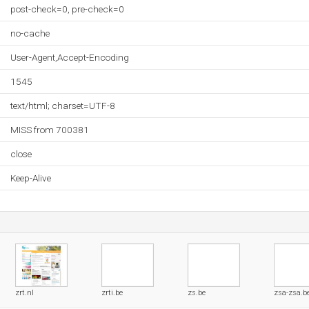
post-check=0, pre-check=0
no-cache
User-Agent,Accept-Encoding
1545
text/html; charset=UTF-8
MISS from 700381
close
Keep-Alive
zrt.nl
zrti.be
zs.be
zsa-zsa.b