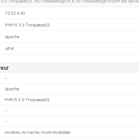
.3.3-7+squeeze25.
ns2.mediadesign.nl
, &
ns1.mediadesign.nl
sont ses serve
72.52.4.90
PHP/5.3.3-7+squeeze25
Apache
utf-8
veur
--
Apache
PHP/5.3.3-7+squeeze25
--
--
no-store, no-cache, must-revalidate