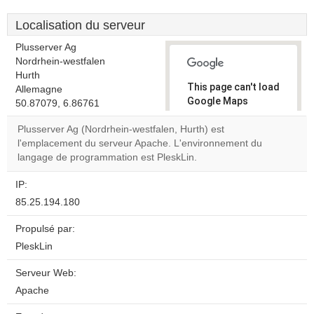
Localisation du serveur
Plusserver Ag
Nordrhein-westfalen
Hurth
This page can't load
Allemagne
Google Maps
50.87079, 6.86761
correctly.
Plusserver Ag (Nordrhein-westfalen, Hurth) est
l'emplacement du serveur Apache. L'environnement du
Do you
OK
langage de programmation est PleskLin.
own this
website?
IP:
85.25.194.180
Propulsé par:
PleskLin
Serveur Web:
Apache