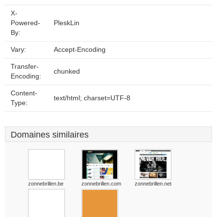
X-
Powered-
PleskLin
By:
Vary:
Accept-Encoding
Transfer-
chunked
Encoding:
Content-
text/html; charset=UTF-8
Type:
Domaines similaires
zonnebrillen.be
zonnebrillen.com
zonnebrillen.net