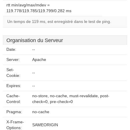
rtt min/avg/max/mdev =
119.778/119.785/119.799/0.282 ms
Un temps de 119 ms, est enregistré dans le test de ping.
Organisation du Serveur
Date:
--
Server:
Apache
Set-
--
Cookie:
Expires:
--
Cache-
no-store, no-cache, must-revalidate, post-
Control:
check=0, pre-check=0
Pragma:
no-cache
X-Frame-
SAMEORIGIN
Options: