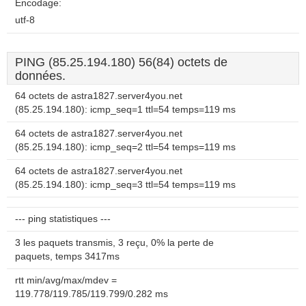
Encodage:
utf-8
PING (85.25.194.180) 56(84) octets de
données.
64 octets de astra1827.server4you.net
(85.25.194.180): icmp_seq=1 ttl=54 temps=119 ms
64 octets de astra1827.server4you.net
(85.25.194.180): icmp_seq=2 ttl=54 temps=119 ms
64 octets de astra1827.server4you.net
(85.25.194.180): icmp_seq=3 ttl=54 temps=119 ms
--- ping statistiques ---
3 les paquets transmis, 3 reçu, 0% la perte de
paquets, temps 3417ms
rtt min/avg/max/mdev =
119.778/119.785/119.799/0.282 ms