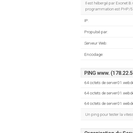
Il est hébergé par Exonet B
programmation est PHP/5.
IP:
Propulsé par:
Serveur Web:
Encodage:
PING www. (178.22.5
64 octets de server01.web
64 octets de server01.web
64 octets de server01.web
Un ping pour tester la vit