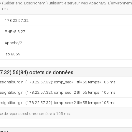
Do you own this website?
.v (Gelderland, Doetinchem,) utilisant le serveur web Apache/2. L'environne
3.27.
178.22.57.32
PHP/5.3.27
Apache/2
iso-8859-1
7.32) 56(84) octets de données.
designtilburg.nl (178.22.57.32): icmp_seq=1 ttl=55 temps=105 ms
designtilburg.nl (178.22.57.32): icmp_seq=2 ttl=55 temps=105 ms
designtilburg.nl (178.22.57.32): icmp_seq=2 ttl=55 temps=105 ms
esse de réponse est chronométré à 105 ms.