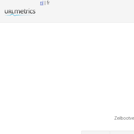
nl
| fr
Zeilbootve