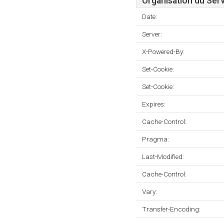
Organisation du Ser
Date:
Server:
X-Powered-By:
Set-Cookie:
Set-Cookie:
Expires:
Cache-Control:
Pragma:
Last-Modified:
Cache-Control:
Vary:
Transfer-Encoding: