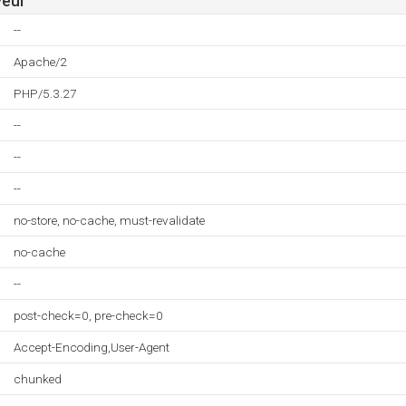
veur
--
Apache/2
PHP/5.3.27
--
--
--
no-store, no-cache, must-revalidate
no-cache
--
post-check=0, pre-check=0
Accept-Encoding,User-Agent
chunked