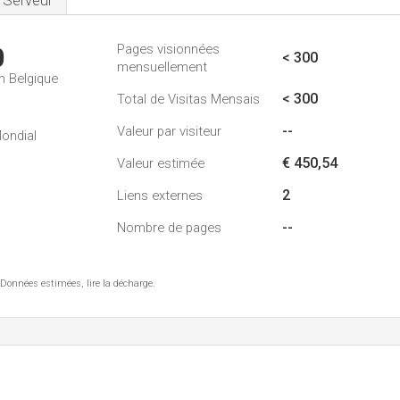
Serveur
Pages visionnées
0
< 300
mensuellement
n Belgique
< 300
Total de Visitas Mensais
--
Valeur par visiteur
ondial
€ 450,54
Valeur estimée
2
Liens externes
--
Nombre de pages
 Données estimées, lire la décharge.