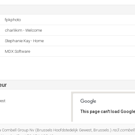
fpkphoto
charlikim - Welcome
Stephanie Kay - Home
MDX Software
eur
est
This page can't load Google
Do you own this website?
à Combell Group Nv (Brussels Hoofdstedelijk Gewest, Brussels.)
ns3.combell