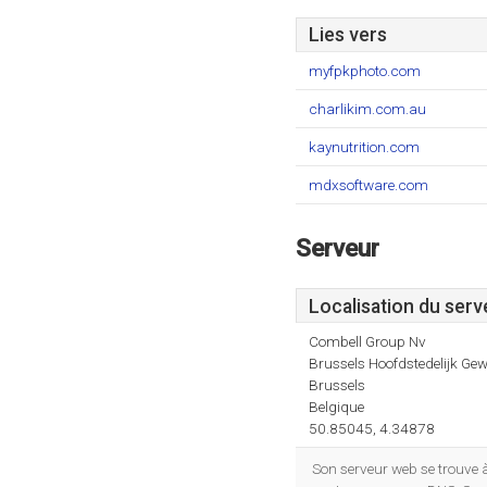
Lies vers
myfpkphoto.com
charlikim.com.au
kaynutrition.com
mdxsoftware.com
Serveur
Localisation du serv
Combell Group Nv
Brussels Hoofdstedelijk Gew
Brussels
Belgique
50.85045, 4.34878
Son serveur web se trouve 