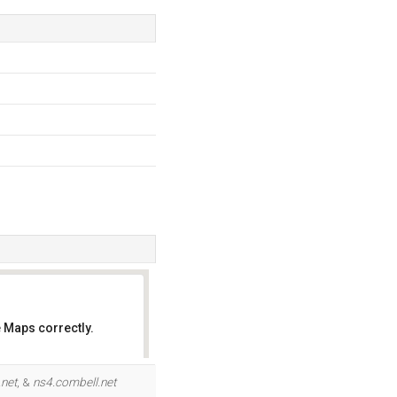
 Maps correctly.
OK
.net
, &
ns4.combell.net