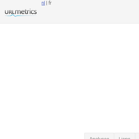
nl
| fr