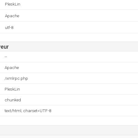
PleskLin
Apache
utf-8
veur
--
Apache
/xmlrpc.php
PleskLin
chunked
text/html; charset=UTF-8