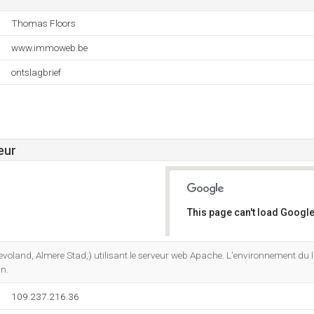
Thomas Floors
www.immoweb.be
ontslagbrief
eur
This page can't load Google
Do you own this website?
levoland, Almere Stad,) utilisant le serveur web Apache. L'environnement du
n.
109.237.216.36