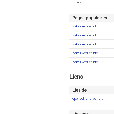
Sujets:
Pages populaires
zakelijkebrief.info
zakelijkebrief.info
zakelijkebrief.info
zakelijkebrief.info
zakelijkebrief.info
Liens
Lies de
opensollicitatiebrief...