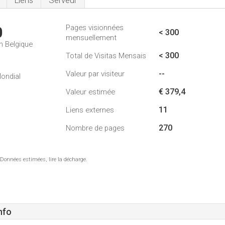
Liens
Serveur
Pages visionnées
0
< 300
mensuellement
n Belgique
< 300
Total de Visitas Mensais
--
Valeur par visiteur
ondial
€ 379,4
Valeur estimée
11
Liens externes
270
Nombre de pages
 Données estimées, lire la décharge.
nfo