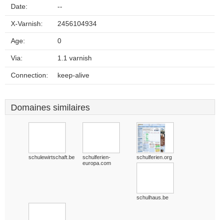
Date:
--
X-Varnish:
2456104934
Age:
0
Via:
1.1 varnish
Connection:
keep-alive
Domaines similaires
schulewirtschaft.be
schulferien-
schulferien.org
europa.com
schulhaus.be