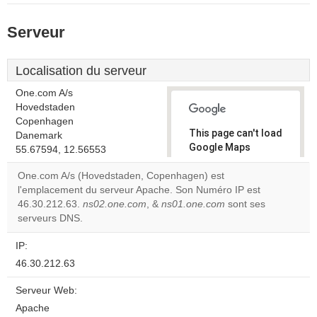
Serveur
Localisation du serveur
One.com A/s
Hovedstaden
Copenhagen
This page can't load
Danemark
Google Maps
55.67594, 12.56553
correctly.
One.com A/s (Hovedstaden, Copenhagen) est
l'emplacement du serveur Apache. Son Numéro IP est
Do you
OK
46.30.212.63.
ns02.one.com
, &
ns01.one.com
own this
sont ses
website?
serveurs DNS.
IP:
46.30.212.63
Serveur Web:
Apache