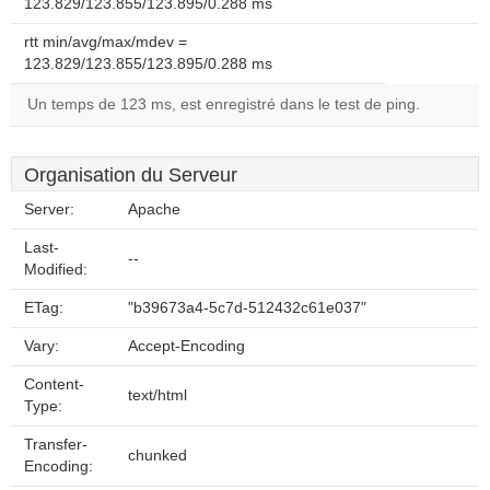
123.829/123.855/123.895/0.288 ms
rtt min/avg/max/mdev =
123.829/123.855/123.895/0.288 ms
Un temps de 123 ms, est enregistré dans le test de ping.
Organisation du Serveur
Server:
Apache
Last-
--
Modified:
ETag:
"b39673a4-5c7d-512432c61e037"
Vary:
Accept-Encoding
Content-
text/html
Type:
Transfer-
chunked
Encoding: