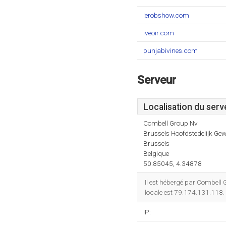
lerobshow.com
iveoir.com
punjabivines.com
Serveur
Localisation du serv
Combell Group Nv
Brussels Hoofdstedelijk Gew
Brussels
Belgique
50.85045, 4.34878
Il est hébergé par Combell 
locale est 79.174.131.118. 
IP: