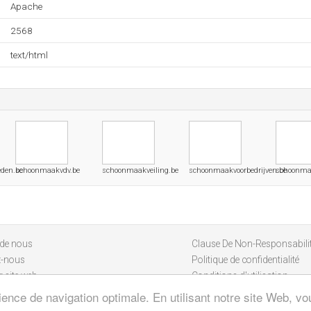
Apache
2568
text/html
den.be
schoonmaakvdv.be
schoonmaakveiling.be
schoonmaakvoorbedrijven.be
schoonma
 de nous
Clause De Non-Responsabili
z-nous
Politique de confidentialité
 site web
Conditions d'utilisation
ience de navigation optimale. En utilisant notre site Web, vou