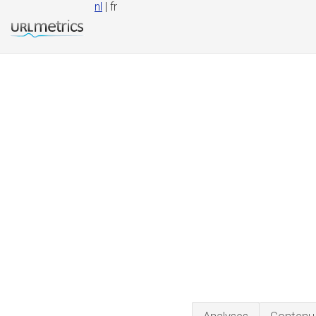
nl
| fr