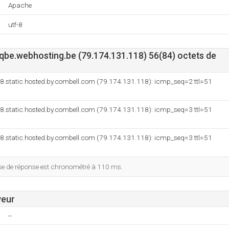
Apache
utf-8
be.webhosting.be (79.174.131.118) 56(84) octets de
8.static.hosted.by.combell.com (79.174.131.118): icmp_seq=2 ttl=51
8.static.hosted.by.combell.com (79.174.131.118): icmp_seq=3 ttl=51
8.static.hosted.by.combell.com (79.174.131.118): icmp_seq=3 ttl=51
esse de réponse est chronométré à 110 ms.
veur
--