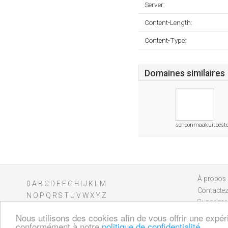
Server:
Content-Length:
Content-Type:
Domaines similaires
schoonmaakuitbeste
À propos
0
A
B
C
D
E
F
G
H
I
J
K
L
M
Contacte
N
O
P
Q
R
S
T
U
V
W
X
Y
Z
Supprimer
Nous utilisons des cookies afin de vous offrir une expér
conformément à notre
politique de confidentialité