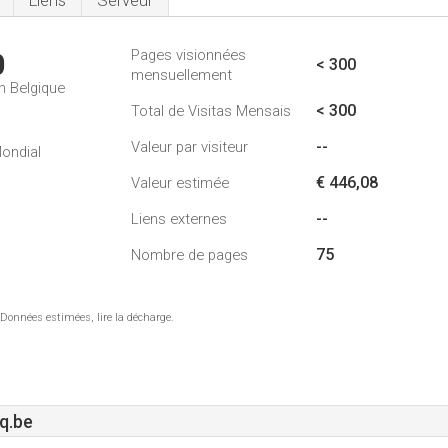
Liens
Serveur
Pages visionnées
0
< 300
mensuellement
n Belgique
< 300
Total de Visitas Mensais
--
Valeur par visiteur
ondial
€ 446,08
Valeur estimée
--
Liens externes
75
Nombre de pages
 Données estimées, lire la décharge.
q.be