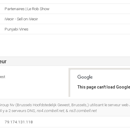
Partenaires | Le Rob Show
iVeoir - Sell on iVeoir
Punjabi Vines
eur
est
This page can't load Google
Do you own this website?
Group Nv (Brussels Hoofdstedelijk Gewest, Brussels,) utilisant le serveur we
Il y a 2 serveurs DNS,
ns4.combell.net
, &
ns3.combell.net
.
79.174.131.118