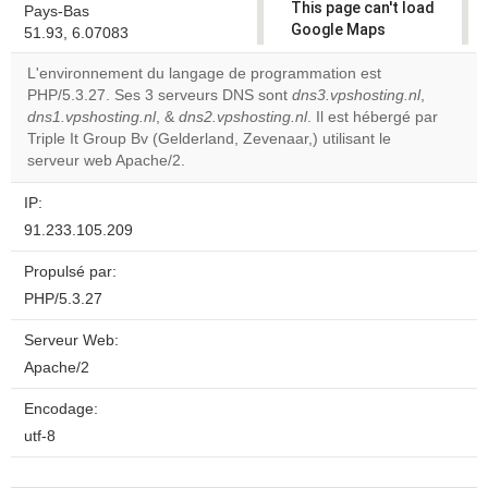
This page can't load
Pays-Bas
Google Maps
51.93, 6.07083
correctly.
L'environnement du langage de programmation est
PHP/5.3.27. Ses 3 serveurs DNS sont
dns3.vpshosting.nl
,
Do you
OK
dns1.vpshosting.nl
, &
dns2.vpshosting.nl
own this
. Il est hébergé par
website?
Triple It Group Bv (Gelderland, Zevenaar,) utilisant le
serveur web Apache/2.
IP:
91.233.105.209
Propulsé par:
PHP/5.3.27
Serveur Web:
Apache/2
Encodage:
utf-8