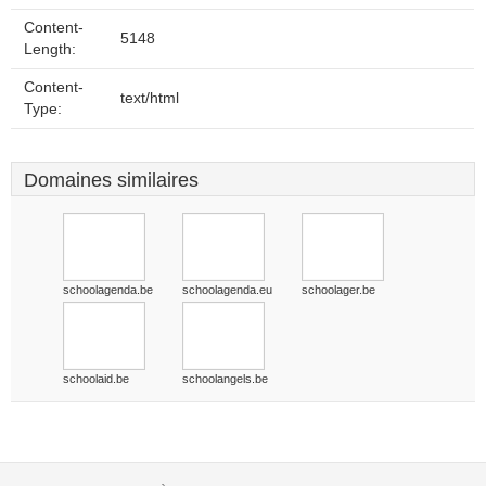
Content-
5148
Length:
Content-
text/html
Type:
Domaines similaires
schoolagenda.be
schoolagenda.eu
schoolager.be
schoolaid.be
schoolangels.be