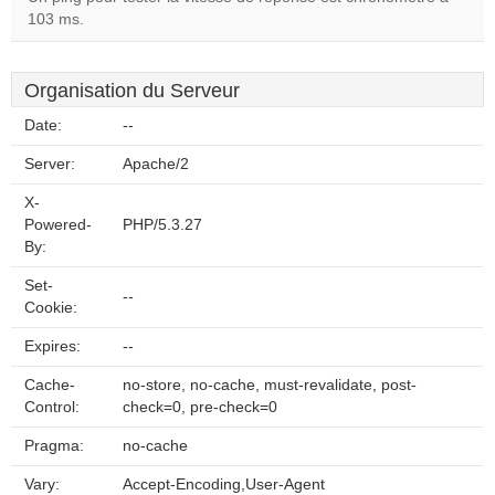
103 ms.
Organisation du Serveur
Date:
--
Server:
Apache/2
X-
Powered-
PHP/5.3.27
By:
Set-
--
Cookie:
Expires:
--
Cache-
no-store, no-cache, must-revalidate, post-
Control:
check=0, pre-check=0
Pragma:
no-cache
Vary:
Accept-Encoding,User-Agent