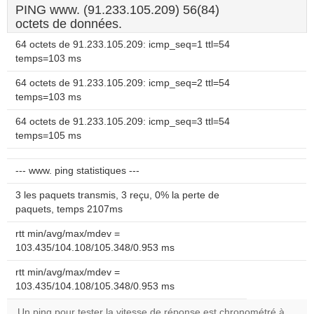
PING www. (91.233.105.209) 56(84)
octets de données.
64 octets de 91.233.105.209: icmp_seq=1 ttl=54
temps=103 ms
64 octets de 91.233.105.209: icmp_seq=2 ttl=54
temps=103 ms
64 octets de 91.233.105.209: icmp_seq=3 ttl=54
temps=105 ms
--- www. ping statistiques ---
3 les paquets transmis, 3 reçu, 0% la perte de
paquets, temps 2107ms
rtt min/avg/max/mdev =
103.435/104.108/105.348/0.953 ms
rtt min/avg/max/mdev =
103.435/104.108/105.348/0.953 ms
Un ping pour tester la vitesse de réponse est chronométré à