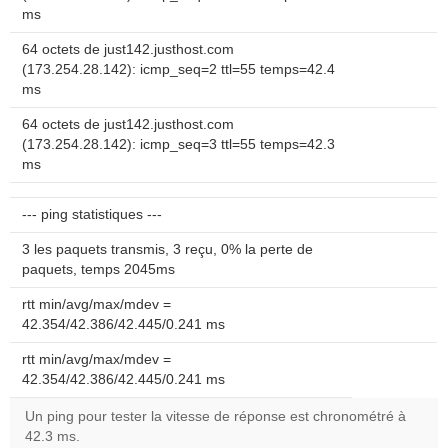
ms
64 octets de just142.justhost.com
(173.254.28.142): icmp_seq=2 ttl=55 temps=42.4
ms
64 octets de just142.justhost.com
(173.254.28.142): icmp_seq=3 ttl=55 temps=42.3
ms
--- ping statistiques ---
3 les paquets transmis, 3 reçu, 0% la perte de
paquets, temps 2045ms
rtt min/avg/max/mdev =
42.354/42.386/42.445/0.241 ms
rtt min/avg/max/mdev =
42.354/42.386/42.445/0.241 ms
Un ping pour tester la vitesse de réponse est chronométré à
42.3 ms.