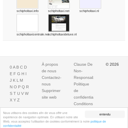
schipholtaxi.info
schipholtaxi.net
schipholtaxi.nl
schipholtaxicentrale.net
schipholtaxideluxe.nl
À propos
Clause De
© 2026
0
A
B
C
D
de nous
Non-
E
F
G
H
I
Contactez-
Responsabilite
J
K
L
M
nous
Politique
N
O
P
Q
R
Supprimer
de
S
T
U
V
W
site web
confidentialité
X
Y
Z
Conditions
d'utilisation
Nous utilisons des cookies afin de vous offrir une
entendu
expérience de navigation optimale. En utilisant notre site
Web, vous acceptez l'utilisation de cookies conformément à notre
politique de
confidentialité