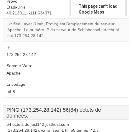
Provo
This page can't load
États-Unis
Google Maps
40.213911, -111.634071
correctly.
Unified Layer (Utah, Provo) est l'emplacement du serveur
Apache. Le numéro IP du serveur de Schipholtaxi-utrecht.nl
Do you
OK
est 173.254.28.142.
own this
website?
IP:
173.254.28.142
Serveur Web:
Apache
Encodage:
utf-8
PING (173.254.28.142) 56(84) octets de
données.
64 octets de just142.justhost.com
(173.254.28.142): icmp_seq=1 ttl=55 temps=42.3