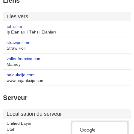
Liens
Lies vers
tehsil.im
İş Elanları | Təhsil Elanları
strawpoll.me
Straw Poll
valleofmexico.com
Mamey
najaukcije.com
www.najaukcije.com
Serveur
Localisation du serveur
Unified Layer
Utah