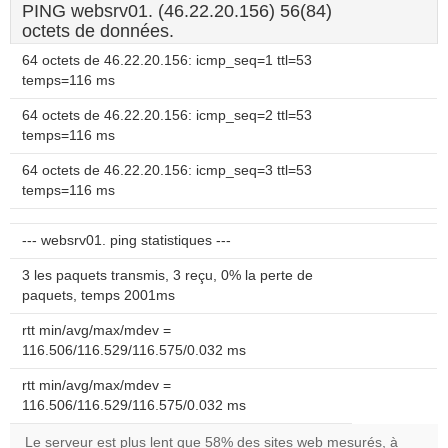
PING websrv01. (46.22.20.156) 56(84)
octets de données.
64 octets de 46.22.20.156: icmp_seq=1 ttl=53
temps=116 ms
64 octets de 46.22.20.156: icmp_seq=2 ttl=53
temps=116 ms
64 octets de 46.22.20.156: icmp_seq=3 ttl=53
temps=116 ms
--- websrv01. ping statistiques ---
3 les paquets transmis, 3 reçu, 0% la perte de
paquets, temps 2001ms
rtt min/avg/max/mdev =
116.506/116.529/116.575/0.032 ms
rtt min/avg/max/mdev =
116.506/116.529/116.575/0.032 ms
Le serveur est plus lent que 58% des sites web mesurés, à