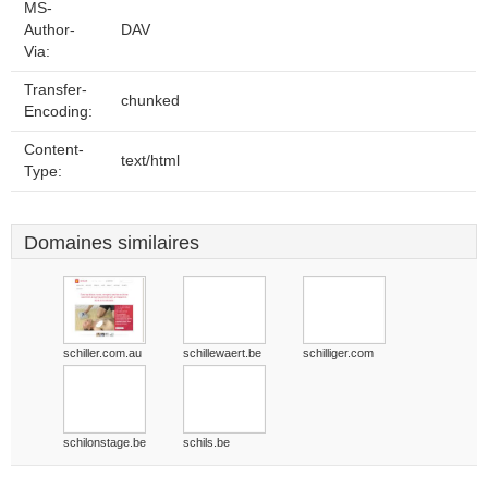
MS-
Author-
DAV
Via:
Transfer-
chunked
Encoding:
Content-
text/html
Type:
Domaines similaires
schiller.com.au
schillewaert.be
schilliger.com
schilonstage.be
schils.be