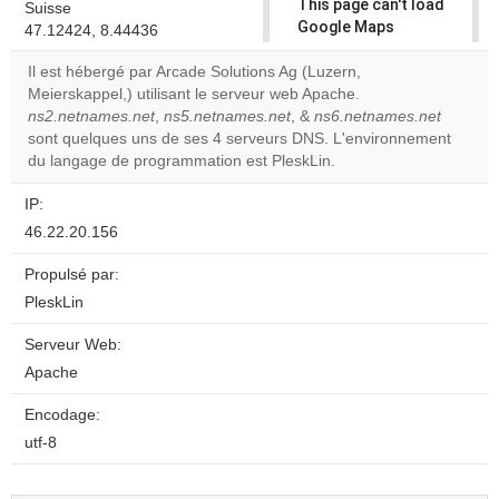
This page can't load
Suisse
Google Maps
47.12424, 8.44436
correctly.
Il est hébergé par Arcade Solutions Ag (Luzern,
Meierskappel,) utilisant le serveur web Apache.
Do you
OK
ns2.netnames.net
,
ns5.netnames.net
, &
own this
ns6.netnames.net
website?
sont quelques uns de ses 4 serveurs DNS. L'environnement
du langage de programmation est PleskLin.
IP:
46.22.20.156
Propulsé par:
PleskLin
Serveur Web:
Apache
Encodage:
utf-8