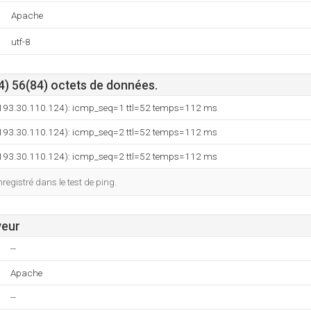
Apache
utf-8
4) 56(84) octets de données.
e (193.30.110.124): icmp_seq=1 ttl=52 temps=112 ms
e (193.30.110.124): icmp_seq=2 ttl=52 temps=112 ms
e (193.30.110.124): icmp_seq=2 ttl=52 temps=112 ms
egistré dans le test de ping.
veur
--
Apache
--