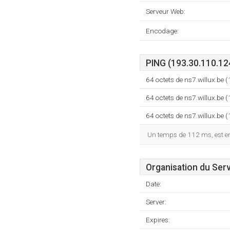
Serveur Web:
Encodage:
PING (193.30.110.12
64 octets de ns7.willux.b
64 octets de ns7.willux.b
64 octets de ns7.willux.b
Un temps de 112 ms, est enr
Organisation du Ser
Date:
Server:
Expires: