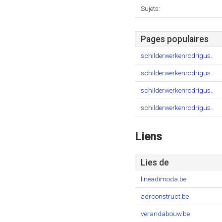
Sujets:
Pages populaires
schilderwerkenrodrigus..
schilderwerkenrodrigus..
schilderwerkenrodrigus..
schilderwerkenrodrigus..
Liens
Lies de
lineadimoda.be
adrconstruct.be
verandabouw.be