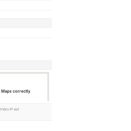
 Maps correctly.
OK
uméro IP est