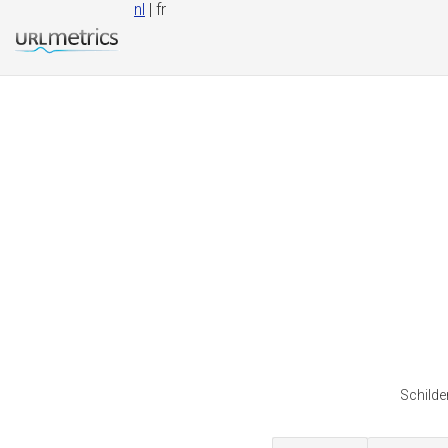
nl
| fr
Schilde