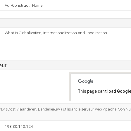
Adr-Construct | Home
What is Globalization, Internationalization and Localization
eur
This page can't load Google
Do you own this website?
e N.v (Oost-vlaanderen, Denderleeuw,) utilisant le serveur web Apache. Son N
193.30.110.124