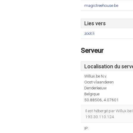
magictreehouse.be
Lies vers
zoot.li
Serveur
Localisation du serv
Willux.be N.v.
Oost-vlaanderen
Denderleeuw
Belgique
50.88506, 4.07601
Il est hébergé par Willux.b
193.30.110.124.
IP: