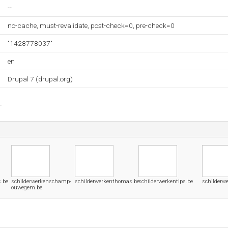
--
no-cache, must-revalidate, post-check=0, pre-check=0
"1428778037"
en
Drupal 7 (drupal.org)
.be
schilderwerkenschamp-
schilderwerkenthomas.be
schilderwerkentips.be
schilderw
ouwegem.be