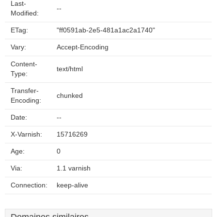
Last-
--
Modified:
ETag:
"ff0591ab-2e5-481a1ac2a1740"
Vary:
Accept-Encoding
Content-
text/html
Type:
Transfer-
chunked
Encoding:
Date:
--
X-Varnish:
15716269
Age:
0
Via:
1.1 varnish
Connection:
keep-alive