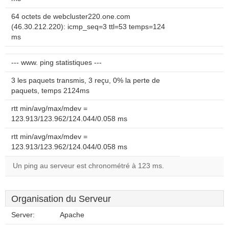
64 octets de webcluster220.one.com
(46.30.212.220): icmp_seq=3 ttl=53 temps=124
ms
--- www. ping statistiques ---
3 les paquets transmis, 3 reçu, 0% la perte de
paquets, temps 2124ms
rtt min/avg/max/mdev =
123.913/123.962/124.044/0.058 ms
rtt min/avg/max/mdev =
123.913/123.962/124.044/0.058 ms
Un ping au serveur est chronométré à 123 ms.
Organisation du Serveur
Server:
Apache