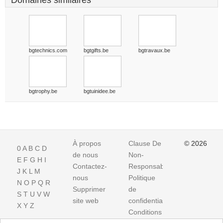
Domaines similaires
bgtechnics.com
bgtgifts.be
bgtravaux.be
bgtrophy.be
bgtuinidee.be
À propos
Clause De
© 2026
0
A
B
C
D
de nous
Non-
E
F
G
H
I
Contactez-
Responsabilite
J
K
L
M
nous
Politique
N
O
P
Q
R
Supprimer
de
S
T
U
V
W
site web
confidentialité
X
Y
Z
Conditions