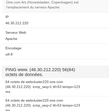
One.com A/s (Hovedstaden, Copenhagen) est
Do you
OK
l'emplacement du serveur Apache.
own this
website?
IP:
46.30.212.220
Serveur Web:
Apache
Encodage:
utf-8
PING www. (46.30.212.220) 56(84)
octets de données.
64 octets de webcluster220.one.com
(46.30.212.220): icmp_seq=1 ttl=53 temps=123
ms
64 octets de webcluster220.one.com
(46.30.212.220): icmp_seq=2 ttl=53 temps=123
ms