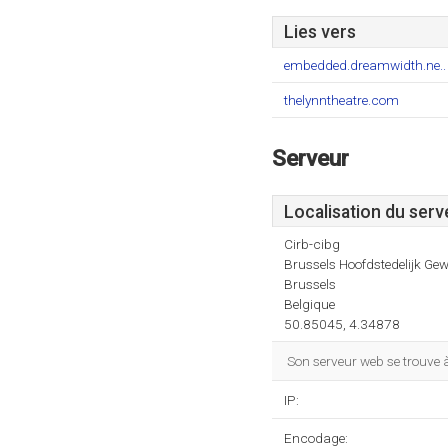
Lies vers
embedded.dreamwidth.ne..
thelynntheatre.com
Serveur
Localisation du serv
Cirb-cibg
Brussels Hoofdstedelijk Gew
Brussels
Belgique
50.85045, 4.34878
Son serveur web se trouve à
IP:
Encodage: