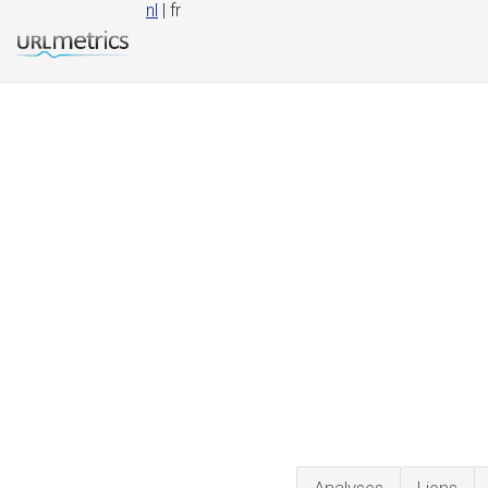
nl
| fr