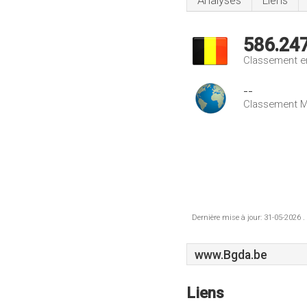
Analyses
Liens
586.24
Classement e
--
Classement M
Dernière mise à jour: 31-05-2026 .
www.Bgda.be
Liens