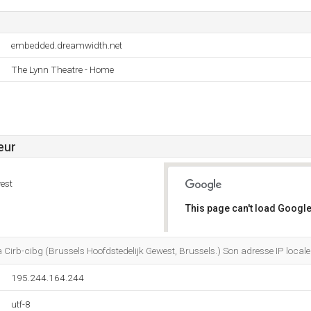
embedded.dreamwidth.net
The Lynn Theatre - Home
eur
est
This page can't load Google
Do you own this website?
 Cirb-cibg (Brussels Hoofdstedelijk Gewest, Brussels.) Son adresse IP local
195.244.164.244
utf-8