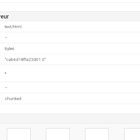
veur
text/html
--
bytes
"cab6d18ffa23d01:0"
*
--
chunked