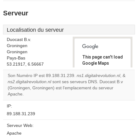
Serveur
Localisation du serveur
Duocast B.v.
Groningen
Groningen
This page can't load
Pays-Bas
Google Maps
53.21917, 6.56667
correctly.
Son Numéro IP est 89.188.31.239.
ns1.digitalrevolution.nl
, &
ns2.digitalrevolution.nl
sont ses serveurs DNS. Duocast B.v
Do you
OK
(Groningen, Groningen) est l'emplacement du serveur
own this
website?
Apache.
IP:
89.188.31.239
Serveur Web:
Apache