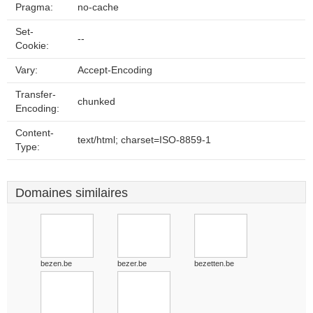
Pragma:
no-cache
Set-
--
Cookie:
Vary:
Accept-Encoding
Transfer-
chunked
Encoding:
Content-
text/html; charset=ISO-8859-1
Type:
Domaines similaires
bezen.be
bezer.be
bezetten.be