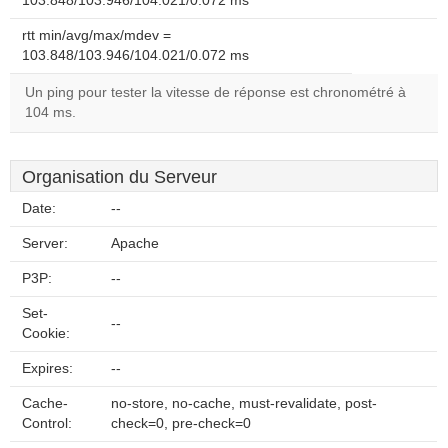
103.848/103.946/104.021/0.072 ms
rtt min/avg/max/mdev =
103.848/103.946/104.021/0.072 ms
Un ping pour tester la vitesse de réponse est chronométré à
104 ms.
Organisation du Serveur
Date:
--
Server:
Apache
P3P:
--
Set-
--
Cookie:
Expires:
--
Cache-
no-store, no-cache, must-revalidate, post-
Control:
check=0, pre-check=0