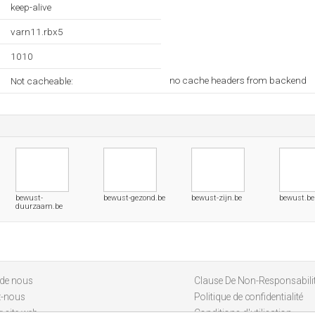
keep-alive
varn11.rbx5
1010
no cache headers from backend
Not cacheable:
bewust-
bewust-gezond.be
bewust-zijn.be
bewust.be
duurzaam.be
 de nous
Clause De Non-Responsabili
z-nous
Politique de confidentialité
 site web
Conditions d'utilisation