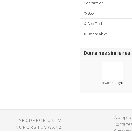
Connection:
X-Geo:
X-Geo-Port:
X-Cacheable:
Domaines similaires
beworkhappy.be
À propos
0
A
B
C
D
E
F
G
H
I
J
K
L
M
Contacte
N
O
P
Q
R
S
T
U
V
W
X
Y
Z
Supprimer