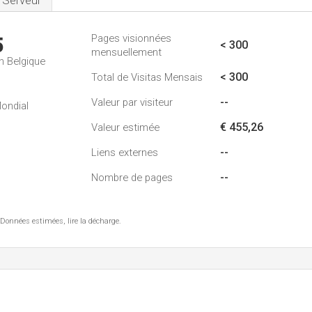
Serveur
Pages visionnées
5
< 300
mensuellement
n Belgique
< 300
Total de Visitas Mensais
--
Valeur par visiteur
ondial
€ 455,26
Valeur estimée
--
Liens externes
--
Nombre de pages
 Données estimées, lire la décharge.