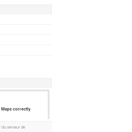
 Maps correctly.
OK
P du serveur de