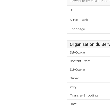
Bework.be est 213.186.33.1
IP:
Serveur Web:
Encodage:
Organisation du Ser
Set-Cookie:
Content-Type:
Set-Cookie:
Server:
Vary:
Transfer-Encoding:
Date: