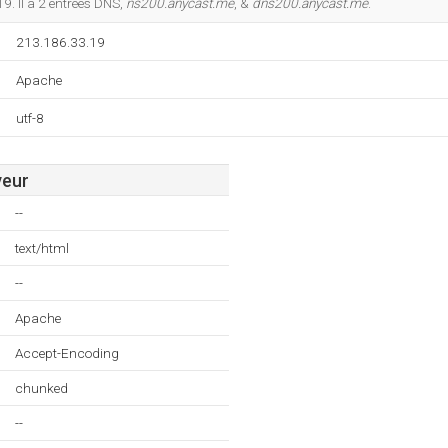
9. Il a 2 entrées DNS,
ns200.anycast.me
, &
dns200.anycast.me
.
213.186.33.19
Apache
utf-8
veur
--
text/html
--
Apache
Accept-Encoding
chunked
--