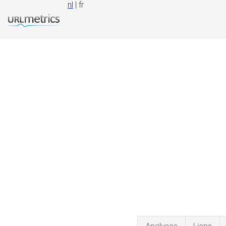
nl
| fr