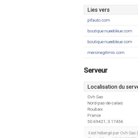
Lies vers
pifauto.com
boutique.nueebleue.com
boutique.nueebleue.com
mersinegitimis.com
Serveur
Localisation du serv
Ovh Sas
Nord-pas-de-calais
Roubaix
France
50.69421, 3.17456
Il est hébergé par Ovh Sas 