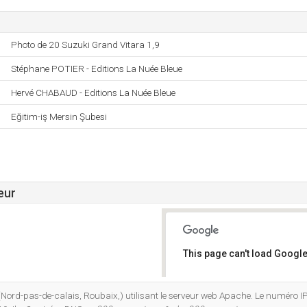
Photo de 20 Suzuki Grand Vitara 1,9
Stéphane POTIER - Editions La Nuée Bleue
Hervé CHABAUD - Editions La Nuée Bleue
Eğitim-iş Mersin Şubesi
eur
This page can't load Google
Do you own this website?
(Nord-pas-de-calais, Roubaix,) utilisant le serveur web Apache. Le numéro I