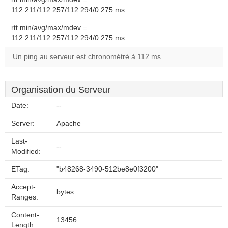
112.211/112.257/112.294/0.275 ms
rtt min/avg/max/mdev =
112.211/112.257/112.294/0.275 ms
Un ping au serveur est chronométré à 112 ms.
Organisation du Serveur
Date:
--
Server:
Apache
Last-
--
Modified:
ETag:
"b48268-3490-512be8e0f3200"
Accept-
bytes
Ranges:
Content-
13456
Length: