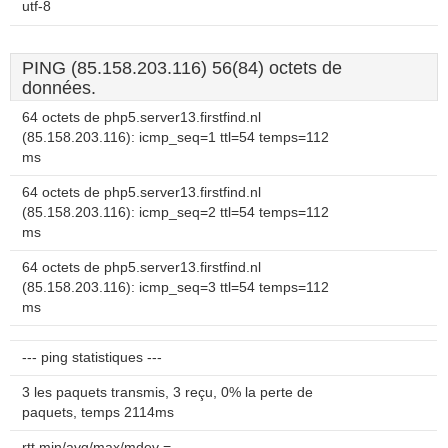
utf-8
PING (85.158.203.116) 56(84) octets de
données.
64 octets de php5.server13.firstfind.nl
(85.158.203.116): icmp_seq=1 ttl=54 temps=112
ms
64 octets de php5.server13.firstfind.nl
(85.158.203.116): icmp_seq=2 ttl=54 temps=112
ms
64 octets de php5.server13.firstfind.nl
(85.158.203.116): icmp_seq=3 ttl=54 temps=112
ms
--- ping statistiques ---
3 les paquets transmis, 3 reçu, 0% la perte de
paquets, temps 2114ms
rtt min/avg/max/mdev =