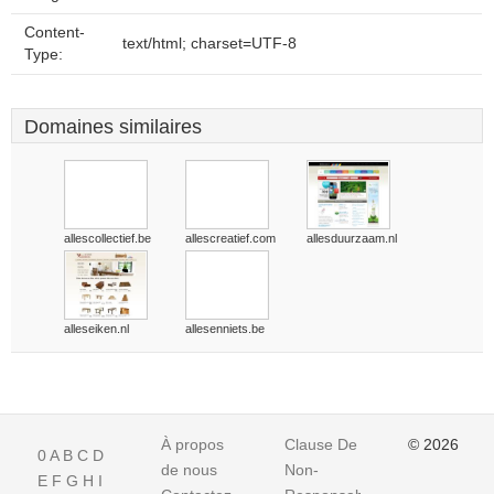
Content-
text/html; charset=UTF-8
Type:
Domaines similaires
allescollectief.be
allescreatief.com
allesduurzaam.nl
alleseiken.nl
allesenniets.be
À propos
Clause De
© 2026
0
A
B
C
D
de nous
Non-
E
F
G
H
I