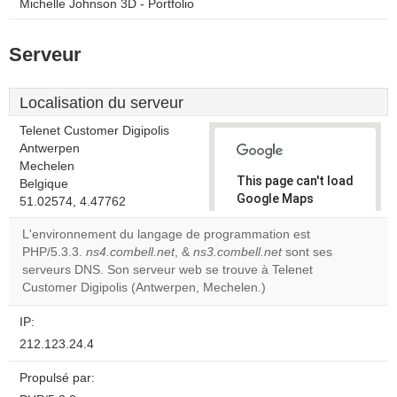
Michelle Johnson 3D - Portfolio
Serveur
Localisation du serveur
Telenet Customer Digipolis
Antwerpen
Mechelen
This page can't load
Belgique
Google Maps
51.02574, 4.47762
correctly.
L'environnement du langage de programmation est
PHP/5.3.3.
ns4.combell.net
, &
ns3.combell.net
sont ses
Do you
OK
serveurs DNS. Son serveur web se trouve à Telenet
own this
website?
Customer Digipolis (Antwerpen, Mechelen.)
IP:
212.123.24.4
Propulsé par: