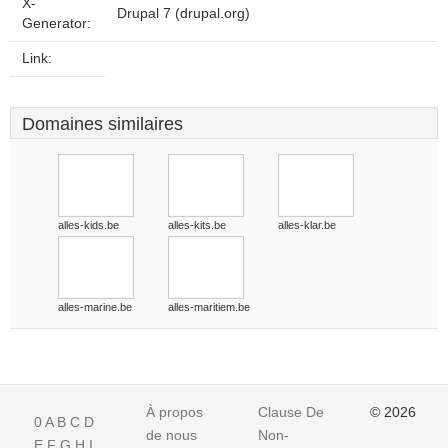
X-
Drupal 7 (drupal.org)
Generator:
Link:
Domaines similaires
alles-kids.be
alles-kits.be
alles-klar.be
alles-marine.be
alles-maritiem.be
À propos
Clause De
© 2026
0
A
B
C
D
de nous
Non-
E
F
G
H
I