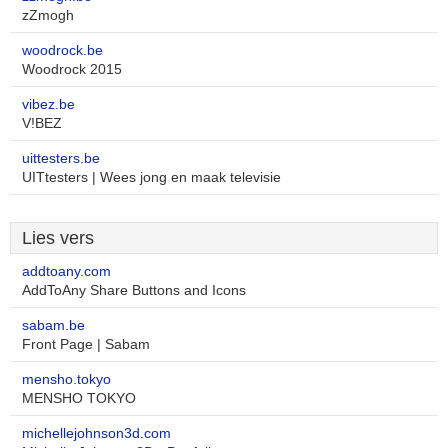
zZmogh
woodrock.be
Woodrock 2015
vibez.be
V!BEZ
uittesters.be
UITtesters | Wees jong en maak televisie
Lies vers
addtoany.com
AddToAny Share Buttons and Icons
sabam.be
Front Page | Sabam
mensho.tokyo
MENSHO TOKYO
michellejohnson3d.com