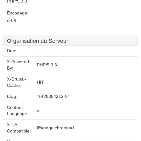
PHP/5.3.3
Encodage:
utf-8
Organisation du Serveur
Date:
--
X-Powered-
PHP/5.3.3
By:
X-Drupal-
HIT
Cache:
Etag:
"1428354212-0"
Content-
nl
Language:
X-UA-
IE=edge,chrome=1
Compatible: