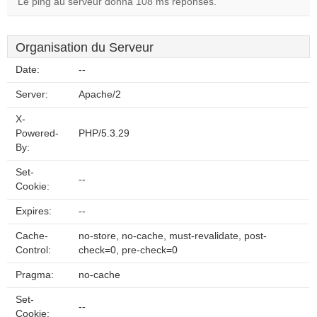
Le ping au serveur donna 108 ms réponses.
Organisation du Serveur
Date:
--
Server:
Apache/2
X-
Powered-
PHP/5.3.29
By:
Set-
--
Cookie:
Expires:
--
Cache-
no-store, no-cache, must-revalidate, post-
Control:
check=0, pre-check=0
Pragma:
no-cache
Set-
--
Cookie: