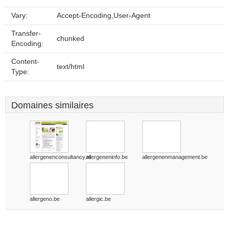
Vary:
Accept-Encoding,User-Agent
Transfer-
chunked
Encoding:
Content-
text/html
Type:
Domaines similaires
allergenenconsultancy.nl
allergeneninfo.be
allergenenmanagement.be
allergeno.be
allergic.be