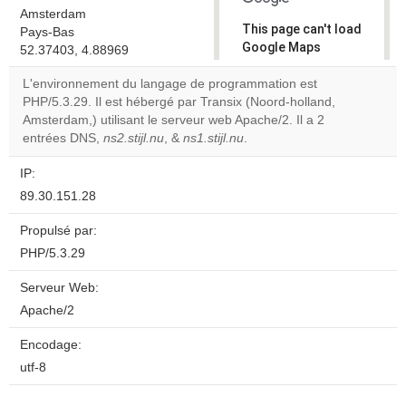
Amsterdam
This page can't load
Pays-Bas
Google Maps
52.37403, 4.88969
correctly.
L'environnement du langage de programmation est
PHP/5.3.29. Il est hébergé par Transix (Noord-holland,
Do you
OK
Amsterdam,) utilisant le serveur web Apache/2. Il a 2
own this
website?
entrées DNS,
ns2.stijl.nu
, &
ns1.stijl.nu
.
IP:
89.30.151.28
Propulsé par:
PHP/5.3.29
Serveur Web:
Apache/2
Encodage:
utf-8