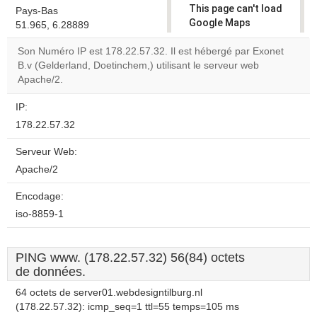
This page can't load
Pays-Bas
Google Maps
51.965, 6.28889
correctly.
Son Numéro IP est 178.22.57.32. Il est hébergé par Exonet
B.v (Gelderland, Doetinchem,) utilisant le serveur web
Do you
OK
Apache/2.
own this
website?
IP:
178.22.57.32
Serveur Web:
Apache/2
Encodage:
iso-8859-1
PING www. (178.22.57.32) 56(84) octets
de données.
64 octets de server01.webdesigntilburg.nl
(178.22.57.32): icmp_seq=1 ttl=55 temps=105 ms