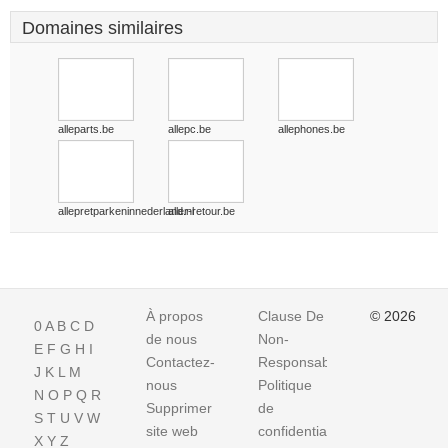
Domaines similaires
alleparts.be
allepc.be
allephones.be
allepretparkeninnederland.nl
aller-retour.be
À propos
Clause De
© 2026
0
A
B
C
D
de nous
Non-
E
F
G
H
I
Contactez-
Responsabilite
J
K
L
M
nous
Politique
N
O
P
Q
R
Supprimer
de
S
T
U
V
W
site web
confidentialité
X
Y
Z