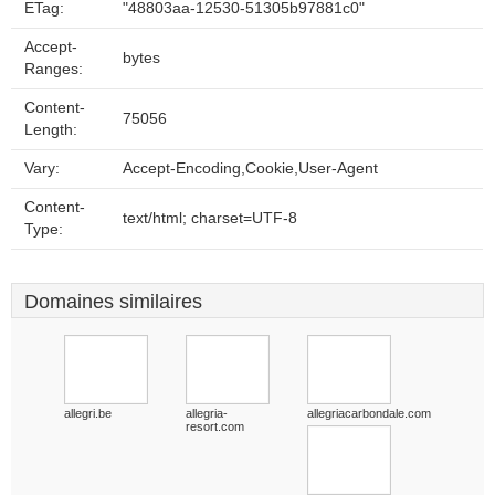
ETag:
"48803aa-12530-51305b97881c0"
Accept-
bytes
Ranges:
Content-
75056
Length:
Vary:
Accept-Encoding,Cookie,User-Agent
Content-
text/html; charset=UTF-8
Type:
Domaines similaires
allegri.be
allegria-
allegriacarbondale.com
resort.com