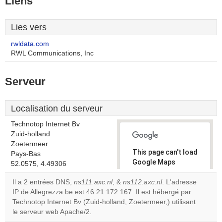
Liens
Lies vers
rwldata.com
RWL Communications, Inc
Serveur
Localisation du serveur
Technotop Internet Bv
Zuid-holland
Zoetermeer
This page can't load
Pays-Bas
Google Maps
52.0575, 4.49306
correctly.
Il a 2 entrées DNS,
ns111.axc.nl
, &
ns112.axc.nl
. L'adresse
IP de Allegrezza.be est 46.21.172.167. Il est hébergé par
Do you
OK
Technotop Internet Bv (Zuid-holland, Zoetermeer,) utilisant
own this
website?
le serveur web Apache/2.