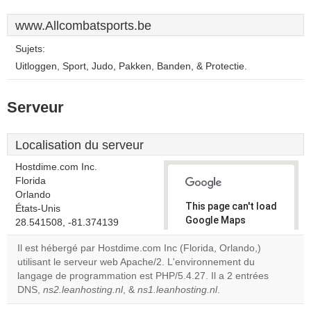
www.Allcombatsports.be
Sujets:
Uitloggen, Sport, Judo, Pakken, Banden, & Protectie.
Serveur
Localisation du serveur
Hostdime.com Inc.
Florida
Orlando
This page can't load
États-Unis
Google Maps
28.541508, -81.374139
correctly.
Il est hébergé par Hostdime.com Inc (Florida, Orlando,)
utilisant le serveur web Apache/2. L'environnement du
Do you
OK
langage de programmation est PHP/5.4.27. Il a 2 entrées
own this
website?
DNS,
ns2.leanhosting.nl
, &
ns1.leanhosting.nl
.