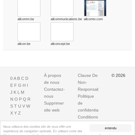
allcomm.be
allcommunications.be
allcomtv.com
allcon.be
allconcept.be
À propos
Clause De
© 2026
0
A
B
C
D
de nous
Non-
E
F
G
H
I
Contactez-
Responsabilite
J
K
L
M
nous
Politique
N
O
P
Q
R
Supprimer
de
S
T
U
V
W
site web
confidentialité
X
Y
Z
Conditions
d'utilisation
Nous utilisons des cookies afin de vous offrir une
entendu
expérience de navigation optimale. En utilisant notre site