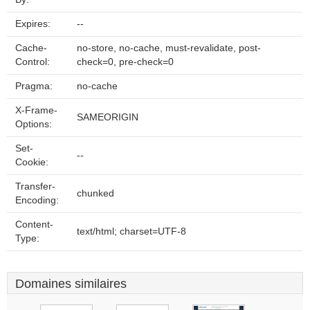
Expires:
--
Cache-
no-store, no-cache, must-revalidate, post-
Control:
check=0, pre-check=0
Pragma:
no-cache
X-Frame-
SAMEORIGIN
Options:
Set-
--
Cookie:
Transfer-
chunked
Encoding:
Content-
text/html; charset=UTF-8
Type:
Domaines similaires