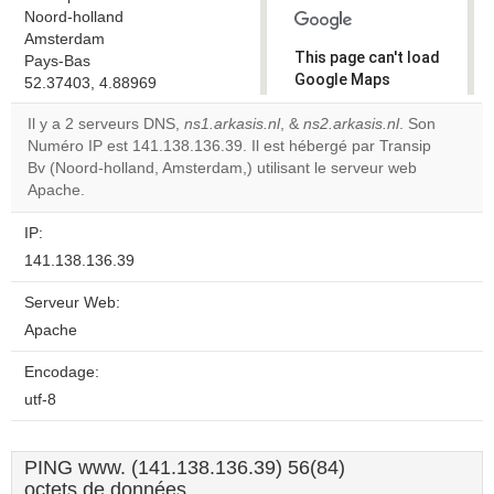
Noord-holland
Amsterdam
This page can't load
Pays-Bas
Google Maps
52.37403, 4.88969
correctly.
Il y a 2 serveurs DNS,
ns1.arkasis.nl
, &
ns2.arkasis.nl
. Son
Numéro IP est 141.138.136.39. Il est hébergé par Transip
Do you
OK
Bv (Noord-holland, Amsterdam,) utilisant le serveur web
own this
website?
Apache.
IP:
141.138.136.39
Serveur Web:
Apache
Encodage:
utf-8
PING www. (141.138.136.39) 56(84)
octets de données.