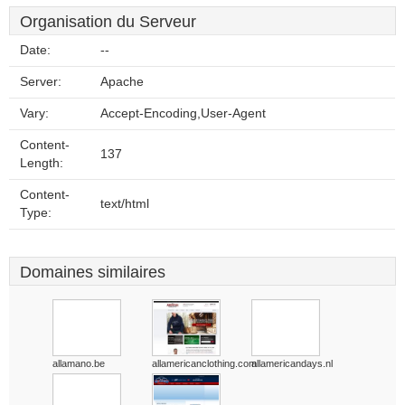
Organisation du Serveur
Date:
--
Server:
Apache
Vary:
Accept-Encoding,User-Agent
Content-
137
Length:
Content-
text/html
Type:
Domaines similaires
allamano.be
allamericanclothing.com
allamericandays.nl