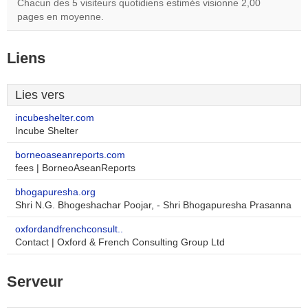
Chacun des 5 visiteurs quotidiens estimés visionne 2,00
pages en moyenne.
Liens
Lies vers
incubeshelter.com
Incube Shelter
borneoaseanreports.com
fees | BorneoAseanReports
bhogapuresha.org
Shri N.G. Bhogeshachar Poojar, - Shri Bhogapuresha Prasanna
oxfordandfrenchconsult..
Contact | Oxford & French Consulting Group Ltd
Serveur