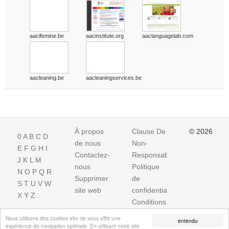
aacifemine.be
aacinstitute.org
aaclanguagelab.com
aacleaning.be
aacleaningservices.be
À propos
Clause De
© 2026
0
A
B
C
D
de nous
Non-
E
F
G
H
I
Contactez-
Responsabilite
J
K
L
M
nous
Politique
N
O
P
Q
R
Supprimer
de
S
T
U
V
W
site web
confidentialité
X
Y
Z
Conditions
d'utilisation
Nous utilisons des cookies afin de vous offrir une
entendu
expérience de navigation optimale. En utilisant notre site