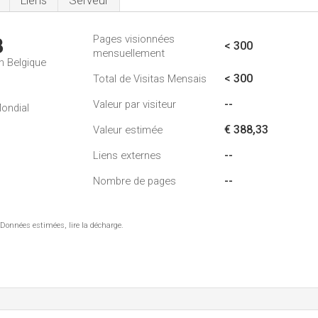
Liens
Serveur
Pages visionnées
3
< 300
mensuellement
n Belgique
< 300
Total de Visitas Mensais
--
Valeur par visiteur
ondial
€ 388,33
Valeur estimée
--
Liens externes
--
Nombre de pages
 Données estimées, lire la décharge.