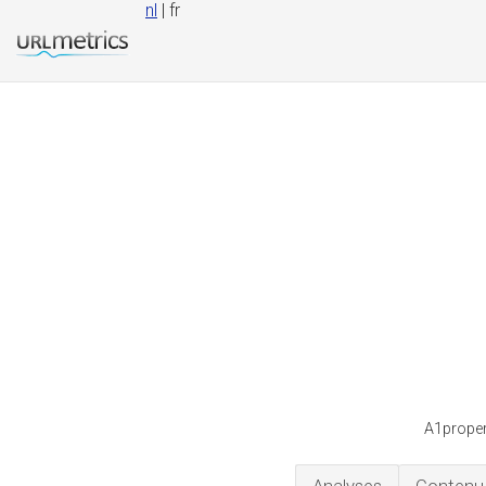
nl
| fr
A1proper