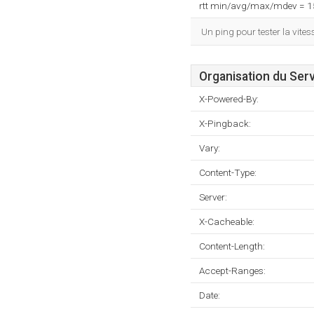
rtt min/avg/max/mdev = 
Un ping pour tester la vit
Organisation du Ser
X-Powered-By:
X-Pingback:
Vary:
Content-Type:
Server:
X-Cacheable:
Content-Length:
Accept-Ranges:
Date: