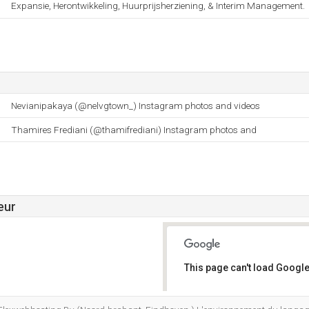
Expansie, Herontwikkeling, Huurprijsherziening, & Interim Management.
Nevianipakaya (@nelvgtown_) Instagram photos and videos
Thamires Frediani (@thamifrediani) Instagram photos and
eur
This page can't load Google
Do you own this website?