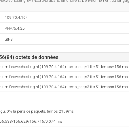
r Flexwebhosting Bv (Noord-brabant, Eindhoven.) L'environnement du langa
109.70.4.164
PHP/5.4.25
utf-8
 56(84) octets de données.
mium.flexwebhosting.nl (109.70.4.164): icmp_seq=1 ttl=51 temps=156 ms
mium.flexwebhosting.nl (109.70.4.164): icmp_seq=2 ttl=51 temps=156 ms
mium.flexwebhosting.nl (109.70.4.164): icmp_seq=3 ttl=51 temps=156 ms
reçu, 0% la perte de paquets, temps 2159ms
156.533/156.629/156.716/0.074 ms