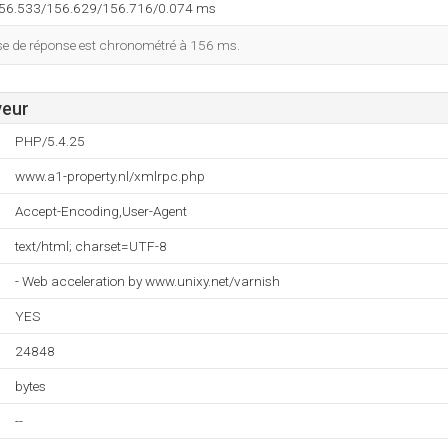
156.533/156.629/156.716/0.074 ms
esse de réponse est chronométré à 156 ms.
veur
PHP/5.4.25
www.a1-property.nl/xmlrpc.php
Accept-Encoding,User-Agent
text/html; charset=UTF-8
- Web acceleration by www.unixy.net/varnish
YES
24848
bytes
--