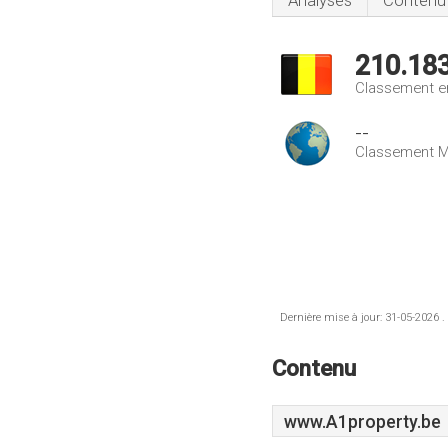
Analyses
Contenu
210.18
Classement e
--
Classement M
Dernière mise à jour: 31-05-2026 .
Contenu
www.A1property.be