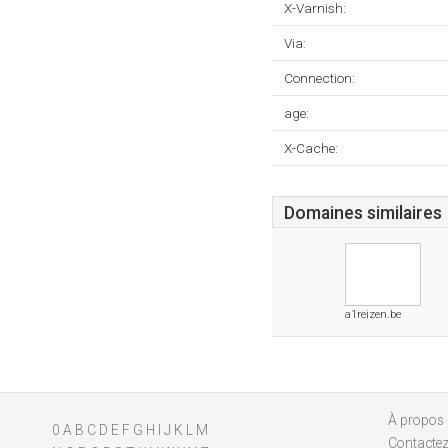
X-Varnish:
Via:
Connection:
age:
X-Cache:
Domaines similaires
a1reizen.be
À propos
0
A
B
C
D
E
F
G
H
I
J
K
L
M
Contacte