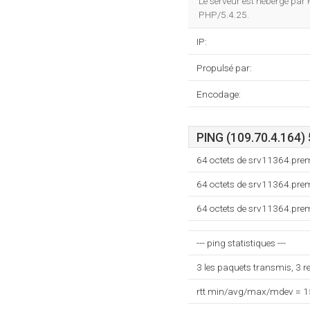
Le serveur est hébergé pa
PHP/5.4.25.
IP:
Propulsé par:
Encodage:
PING (109.70.4.164)
64 octets de srv11364.pre
64 octets de srv11364.pre
64 octets de srv11364.pre
--- ping statistiques ---
3 les paquets transmis, 3 
rtt min/avg/max/mdev = 