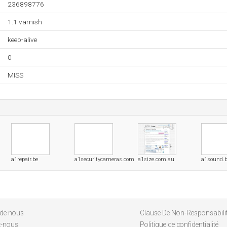
236898776
1.1 varnish
keep-alive
0
MISS
a1repair.be
a1securitycameras.com
a1size.com.au
a1sound.
 de nous
Clause De Non-Responsabili
z-nous
Politique de confidentialité