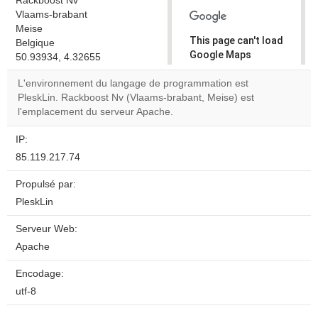
Rackboost Nv
Vlaams-brabant
Meise
This page can't load
Belgique
Google Maps
50.93934, 4.32655
correctly.
L'environnement du langage de programmation est
PleskLin. Rackboost Nv (Vlaams-brabant, Meise) est
Do you
OK
l'emplacement du serveur Apache.
own this
website?
IP:
85.119.217.74
Propulsé par:
PleskLin
Serveur Web:
Apache
Encodage:
utf-8