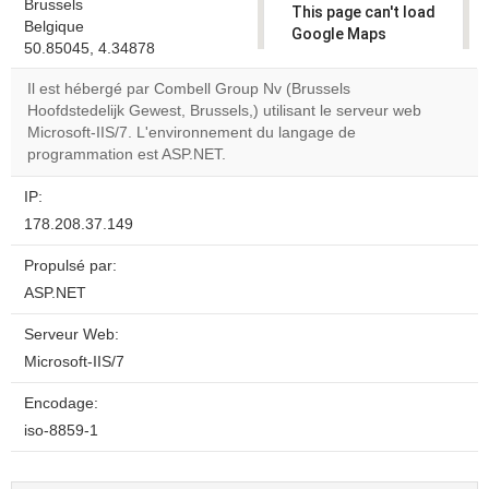
Brussels
This page can't load
Belgique
Google Maps
50.85045, 4.34878
correctly.
Il est hébergé par Combell Group Nv (Brussels
Do you
Hoofdstedelijk Gewest, Brussels,) utilisant le serveur web
OK
own this
Microsoft-IIS/7. L'environnement du langage de
website?
programmation est ASP.NET.
IP:
178.208.37.149
Propulsé par:
ASP.NET
Serveur Web:
Microsoft-IIS/7
Encodage:
iso-8859-1