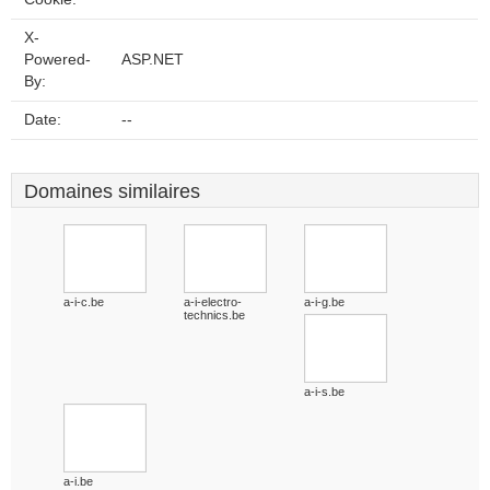
X-
Powered-
ASP.NET
By:
Date:
--
Domaines similaires
a-i-c.be
a-i-electro-
a-i-g.be
technics.be
a-i-s.be
a-i.be