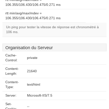
106.355/106.430/106.475/0.271 ms
rtt min/avg/max/mdev =
106.355/106.430/106.475/0.271 ms
Un ping pour tester la vitesse de réponse est chronométré à
106 ms.
Organisation du Serveur
Cache-
private
Control:
Content-
21640
Length:
Content-
text/html
Type:
Server:
Microsoft-IIS/7.5
Set-
--
Cookie: