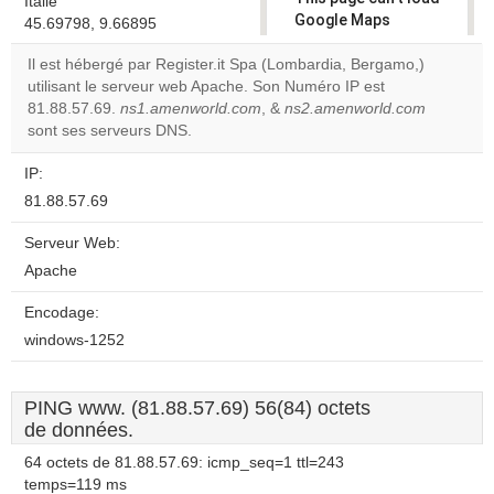
Italie
Google Maps
45.69798, 9.66895
correctly.
Il est hébergé par Register.it Spa (Lombardia, Bergamo,)
utilisant le serveur web Apache. Son Numéro IP est
Do you
OK
81.88.57.69.
ns1.amenworld.com
, &
ns2.amenworld.com
own this
website?
sont ses serveurs DNS.
IP:
81.88.57.69
Serveur Web:
Apache
Encodage:
windows-1252
PING www. (81.88.57.69) 56(84) octets
de données.
64 octets de 81.88.57.69: icmp_seq=1 ttl=243
temps=119 ms