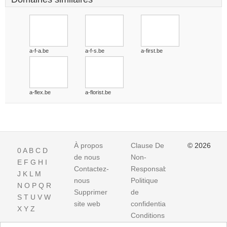
a-f-a.be
a-f-s.be
a-first.be
a-flex.be
a-florist.be
À propos
Clause De
© 2026
0
A
B
C
D
de nous
Non-
E
F
G
H
I
Contactez-
Responsabilite
J
K
L
M
nous
Politique
N
O
P
Q
R
Supprimer
de
S
T
U
V
W
site web
confidentialité
X
Y
Z
Conditions