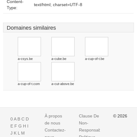
Content-
text/html; charset=UTF-8
Type:
Domaines similaires
a-csys.be
a-cube.be
a-cup-of-t.be
a-cup-of-t.com
a-cut-above.be
À propos
Clause De
© 2026
0
A
B
C
D
de nous
Non-
E
F
G
H
I
Contactez-
Responsabilite
J
K
L
M