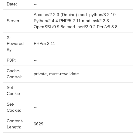
Date:
--
Apache/2.2.3 (Debian) mod_python/3.2.10
Server:
Python/2.4.4 PHP/5.2.11 mod_ssl/2.2.3
OpenSSL/0.9.8c mod_perl/2.0.2 Perl/v5.8.8
X-
Powered-
PHP/5.2.11
By:
P3P:
--
Cache-
private, must-revalidate
Control:
Set-
--
Cookie:
Set-
--
Cookie:
Content-
6629
Length: