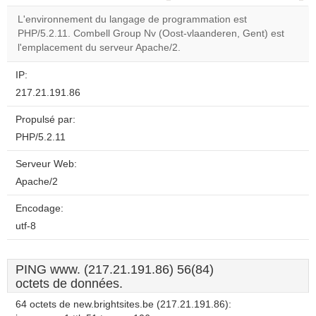
correctly.
L'environnement du langage de programmation est
PHP/5.2.11. Combell Group Nv (Oost-vlaanderen, Gent) est
Do you
OK
l'emplacement du serveur Apache/2.
own this
website?
IP:
217.21.191.86
Propulsé par:
PHP/5.2.11
Serveur Web:
Apache/2
Encodage:
utf-8
PING www. (217.21.191.86) 56(84)
octets de données.
64 octets de new.brightsites.be (217.21.191.86):