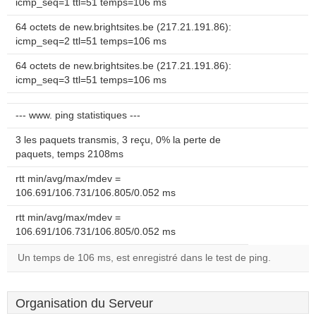
icmp_seq=1 ttl=51 temps=106 ms
64 octets de new.brightsites.be (217.21.191.86):
icmp_seq=2 ttl=51 temps=106 ms
64 octets de new.brightsites.be (217.21.191.86):
icmp_seq=3 ttl=51 temps=106 ms
--- www. ping statistiques ---
3 les paquets transmis, 3 reçu, 0% la perte de
paquets, temps 2108ms
rtt min/avg/max/mdev =
106.691/106.731/106.805/0.052 ms
rtt min/avg/max/mdev =
106.691/106.731/106.805/0.052 ms
Un temps de 106 ms, est enregistré dans le test de ping.
Organisation du Serveur