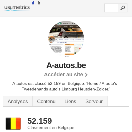
nl
| fr
A-autos.be
Accéder au site
A-autos est classé 52.159 en Belgique.
'Home / A-auto's -
Tweedehands auto's Limburg Heusden-Zolder.'
Analyses
Contenu
Liens
Serveur
52.159
Classement en Belgique