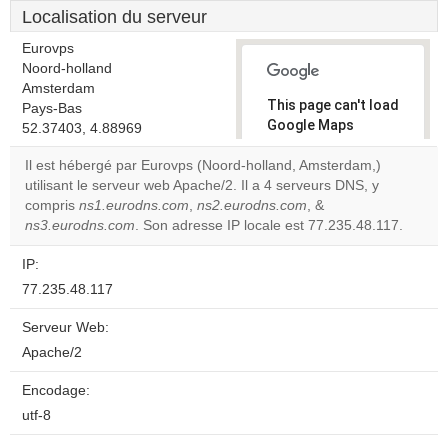
Localisation du serveur
Eurovps
Noord-holland
Amsterdam
This page can't load
Pays-Bas
Google Maps
52.37403, 4.88969
correctly.
Il est hébergé par Eurovps (Noord-holland, Amsterdam,)
utilisant le serveur web Apache/2. Il a 4 serveurs DNS, y
Do you
OK
compris
ns1.eurodns.com
,
ns2.eurodns.com
own this
, &
website?
ns3.eurodns.com
. Son adresse IP locale est 77.235.48.117.
IP:
77.235.48.117
Serveur Web:
Apache/2
Encodage:
utf-8