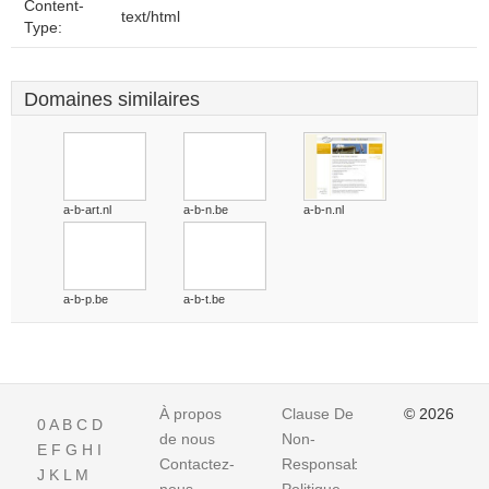
Content-
text/html
Type:
Domaines similaires
a-b-art.nl
a-b-n.be
a-b-n.nl
a-b-p.be
a-b-t.be
À propos
Clause De
© 2026
0
A
B
C
D
de nous
Non-
E
F
G
H
I
Contactez-
Responsabilite
J
K
L
M